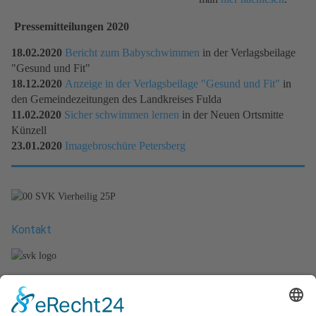
Pressemitteilungen 2020
18.02.2020
Bericht zum Babyschwimmen
in der Verlagsbeilage
"Gesund und Fit"
18.12.2020
Anzeige in der Verlagsbeilage "Gesund und Fit"
in
den Gemeindezeitungen des Landkreises Fulda
11.02.2020
Sicher schwimmen lernen
in der Neuen Ortsmitte
Künzell
23.01.2020
Imagebroschüre Petersberg
Kontakt
Stefan Vierheilig
Künzeller Str. 26 b
36093 Künzell