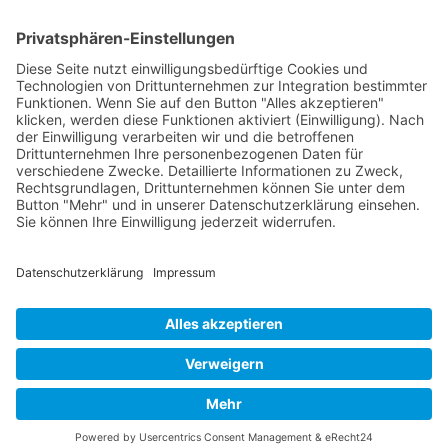
Tel.: +49 (661) - 48011279
Mobil.: +49 (170) - 2721292
E-Mail.: info@svk-schwimmschule.de
Unsere Kurse
-
Säuglings- und Babyschwimmen
- Kleinkindschwimmen
-
Kinderanfänger - Schwimmkurse
-
Erwachsenenanfänger - Schwimmkurse
Weitere Kurse in Planung
Impressum
Datenschutz
Kontaktformular
Newsletterbestellung
- Schwimmschule bei Google+
- Schwimmschule bei Facebook
- Schwimmschule bei Youtube