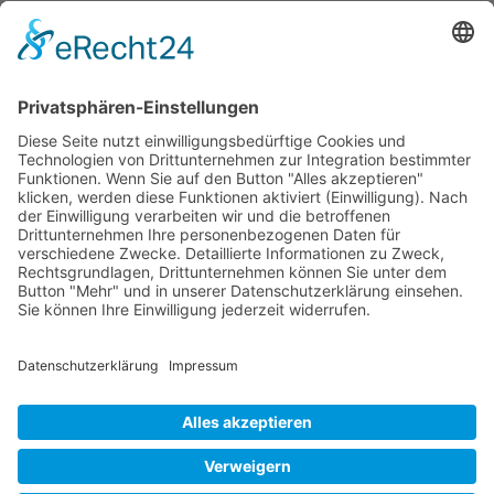
Kontakt
Stefan Vierheilig
Künzeller Str. 26 b
36093 Künzell
Tel.: +49 (661) - 48011279
Mobil.: +49 (170) - 2721292
E-Mail.: info@svk-schwimmschule.de
Unsere Kurse
-
Säuglings- und Babyschwimmen
- Kleinkindschwimmen
-
Kinderanfänger - Schwimmkurse
-
Erwachsenenanfänger - Schwimmkurse
Weitere Kurse in Planung
Impressum
Datenschutz
Kontaktformular
Newsletterbestellung
- Schwimmschule bei Google+