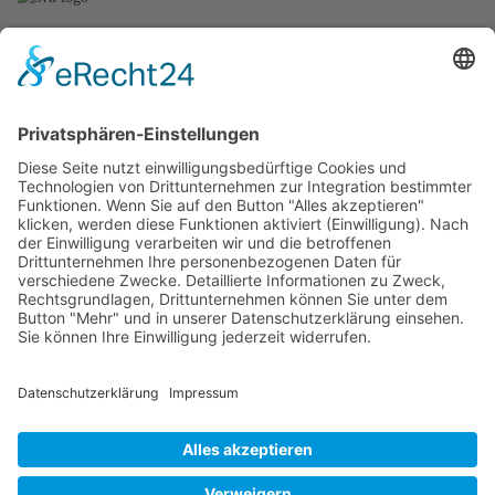
Stefan Vierheilig
Künzeller Str. 26 b
36093 Künzell
Tel.: +49 (661) - 48011279
Mobil.: +49 (170) - 2721292
E-Mail.: info@svk-schwimmschule.de
Unsere Kurse
-
Säuglings- und Babyschwimmen
- Kleinkindschwimmen
-
Kinderanfänger - Schwimmkurse
-
Erwachsenenanfänger - Schwimmkurse
Weitere Kurse in Planung
Impressum
Datenschutz
Kontaktformular
Newsletterbestellung