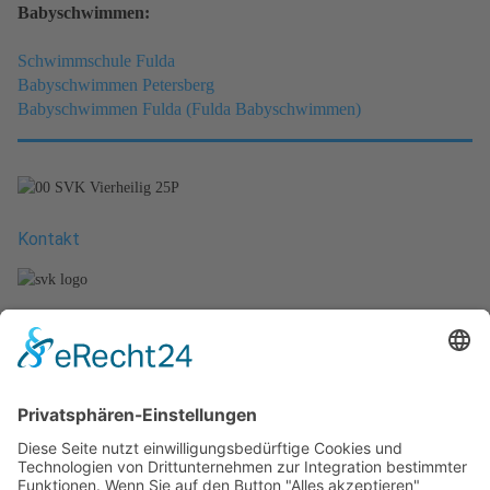
Babyschwimmen:
Schwimmschule Fulda
Babyschwimmen Petersberg
Babyschwimmen Fulda
(Fulda Babyschwimmen)
Kontakt
Stefan Vierheilig
Künzeller Str. 26 b
36093 Künzell
Tel.: +49 (661) - 48011279
Mobil.: +49 (170) - 2721292
E-Mail.: info@svk-schwimmschule.de
Unsere Kurse