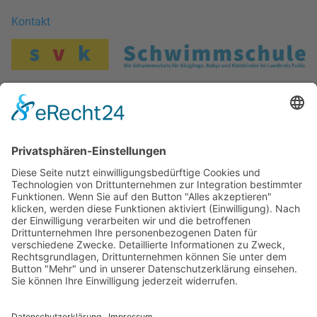
Kontakt
Stefan Vierheilig
Künzeller Str. 26 b
36093 Künzell
Tel.: +49 (661) - 48011279
Mobil.: +49 (170) - 2721292
E-Mail.: info@svk-schwimmschule.de
Unsere Kurse
-
Säuglings- und Babyschwimmen
- Kleinkindschwimmen
-
Kinderanfänger - Schwimmkurse
-
Erwachsenenanfänger - Schwimmkurse
Weitere Kurse in Planung