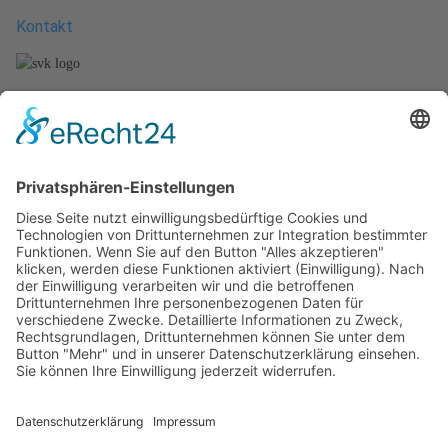
Kontakt
Stefan Vierheilig
Künzeller Str. 26 b
36093 Künzell
Tel.: +49 (661) - 48011279
Mobil.: +49 (170) - 2721292
E-Mail.: info@svk-schwimmschule.de
Unsere Kurse
-
Säuglings- und Babyschwimmen
- Kleinkindschwimmen
-
Kinderanfänger - Schwimmkurse
-
Erwachsenenanfänger - Schwimmkurse
Weitere Kurse in Planung
Impressum
Datenschutz