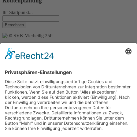
Routenplanung
Ihr Startpunkt...
Kontakt
Stefan Vierheilig
Künzeller Str. 26 b
36093 Künzell
Tel.: +49 (661) - 48011279
Mobil.: +49 (170) - 2721292
E-Mail.: info@svk-schwimmschule.de
Unsere Kurse
-
Säuglings- und Babyschwimmen
- Kleinkindschwimmen
-
Kinderanfänger - Schwimmkurse
-
Erwachsenenanfänger - Schwimmkurse